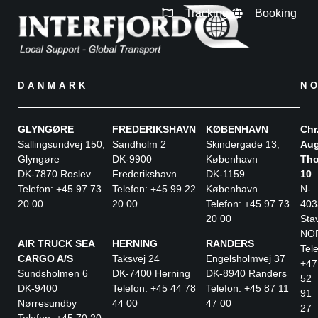
Tracking
Booking
DANMARK
N
GLYNGØRE
FREDERIKSHAVN
KØBENHAVN
Chr
Sallingsundvej 150,
Sandholm 2
Skindergade 13,
Aug
Glyngøre
DK-9900
København
Tho
DK-7870 Roslev
Frederikshavn
DK-1159
10
Telefon: +45 97 73
Telefon: +45 99 22
København
N-
20 00
20 00
Telefon: +45 97 73
403
20 00
Sta
NO
AIR TRUCK SEA
HERNING
RANDERS
Tele
CARGO A/S
Taksvej 24
Engelsholmvej 37
+47
Sundsholmen 6
DK-7400 Herning
DK-8940 Randers
52
DK-9400
Telefon: +45 44 78
Telefon: +45 87 11
91
Nørresundby
44 00
47 00
27