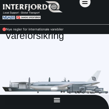
NYTTIG INFO
Nye regler for internationale varebiler
Vareforsikring