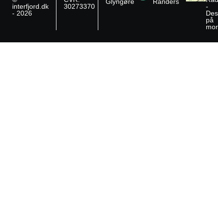
Glyngøre
Randers
interfjord.dk
30273370
-
- 2026
Des
på
mor