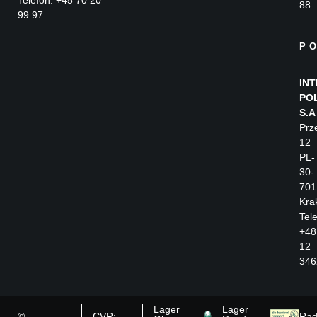
Telefon: +45 70 20
88
99 97
P
IN
PO
S.A
Prz
12
PL-
30-
701
Kra
Tele
+48
12
346
Lager
Lager
©
CVR:
Rad