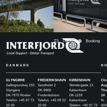
Tracking
Booking
DANMARK
N
GLYNGØRE
FREDERIKSHAVN
KØBENHAVN
Chr
Sallingsundvej 150,
Sandholm 2
Skindergade 13,
Aug
Glyngøre
DK-9900
København
Tho
DK-7870 Roslev
Frederikshavn
DK-1159
10
Telefon: +45 97 73
Telefon: +45 99 22
København
N-
20 00
20 00
Telefon: +45 97 73
403