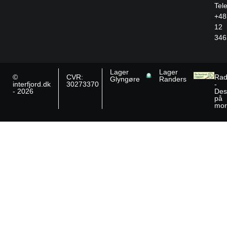
Tele
+48
12
346
Lager
Lager
©
CVR:
Rad
Glyngøre
Randers
interfjord.dk
30273370
-
- 2026
Des
på
mor