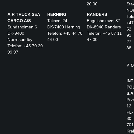
20 00
Sta
NO
AIR TRUCK SEA
HERNING
RANDERS
Tele
CARGO A/S
Taksvej 24
Engelsholmvej 37
+47
Sundsholmen 6
DK-7400 Herning
DK-8940 Randers
52
DK-9400
Telefon: +45 44 78
Telefon: +45 87 11
91
Nørresundby
44 00
47 00
27
Telefon: +45 70 20
88
99 97
P
IN
PO
S.A
Prz
12
PL-
30-
701
Kra