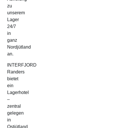
zu
unserem
Lager
24/7
in
ganz
Nordjütland
an.
INTERFJORD
Randers
bietet
ein
Lagerhotel
–
zentral
gelegen
in
Ostjütland