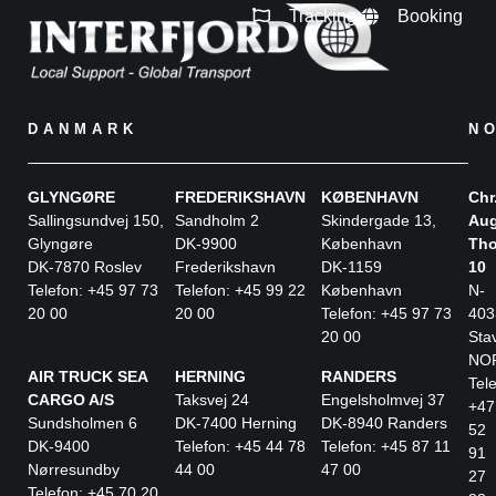
Tracking
Booking
DANMARK
N
GLYNGØRE
FREDERIKSHAVN
KØBENHAVN
Chr
Sallingsundvej 150,
Sandholm 2
Skindergade 13,
Aug
Glyngøre
DK-9900
København
Tho
DK-7870 Roslev
Frederikshavn
DK-1159
10
Telefon: +45 97 73
Telefon: +45 99 22
København
N-
20 00
20 00
Telefon: +45 97 73
403
20 00
Sta
NO
AIR TRUCK SEA
HERNING
RANDERS
Tele
CARGO A/S
Taksvej 24
Engelsholmvej 37
+47
Sundsholmen 6
DK-7400 Herning
DK-8940 Randers
52
DK-9400
Telefon: +45 44 78
Telefon: +45 87 11
91
Nørresundby
44 00
47 00
27
Telefon: +45 70 20