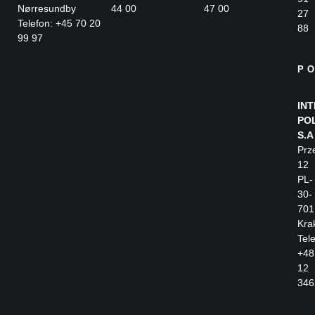
Nørresundby
44 00
47 00
27
Telefon: +45 70 20
88
99 97
P
IN
PO
S.A
Prz
12
PL-
30-
701
Kra
Tele
+48
12
346