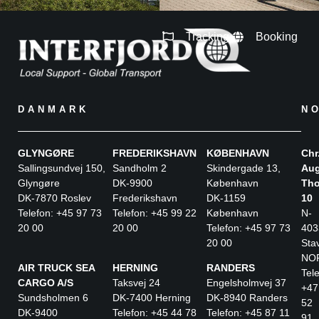
Tracking
Booking
DANMARK
N
GLYNGØRE
FREDERIKSHAVN
KØBENHAVN
Chr
Sallingsundvej 150,
Sandholm 2
Skindergade 13,
Aug
Glyngøre
DK-9900
København
Tho
DK-7870 Roslev
Frederikshavn
DK-1159
10
Telefon: +45 97 73
Telefon: +45 99 22
København
N-
20 00
20 00
Telefon: +45 97 73
403
20 00
Sta
NO
AIR TRUCK SEA
HERNING
RANDERS
Tele
CARGO A/S
Taksvej 24
Engelsholmvej 37
+47
Sundsholmen 6
DK-7400 Herning
DK-8940 Randers
52
DK-9400
Telefon: +45 44 78
Telefon: +45 87 11
91