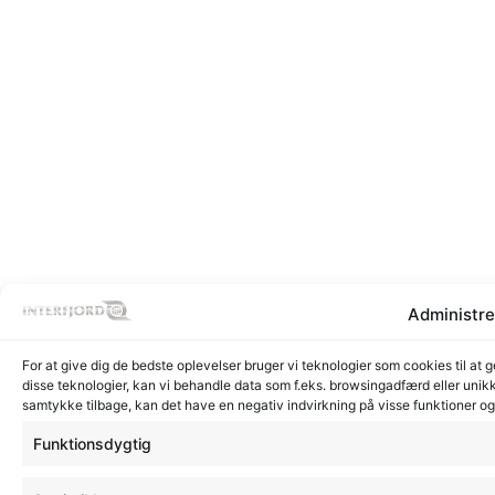
Administre
For at give dig de bedste oplevelser bruger vi teknologier som cookies til at 
disse teknologier, kan vi behandle data som f.eks. browsingadfærd eller unikk
samtykke tilbage, kan det have en negativ indvirkning på visse funktioner o
Funktionsdygtig