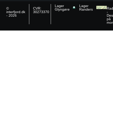
Lager
Lager
©
CVR:
Rad
Glyngøre
Randers
interfjord.dk
30273370
-
- 2026
Des
på
mor