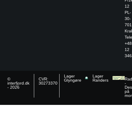
Prz
12
PL-
30-
701
Kra
Tele
+48
12
346
Lager
Lager
©
CVR:
Rad
Glyngøre
Randers
interfjord.dk
30273370
-
- 2026
Des
på
mor