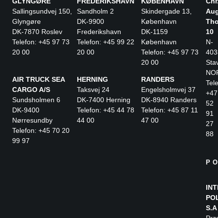
GLYNGØRE
FREDERIKSHAVN
KØBENHAVN
Chr
Sallingsundvej 150,
Sandholm 2
Skindergade 13,
Aug
Glyngøre
DK-9900
København
Tho
DK-7870 Roslev
Frederikshavn
DK-1159
10
Telefon: +45 97 73
Telefon: +45 99 22
København
N-
20 00
20 00
Telefon: +45 97 73
403
20 00
Sta
NO
AIR TRUCK SEA
HERNING
RANDERS
Tele
CARGO A/S
Taksvej 24
Engelsholmvej 37
+47
Sundsholmen 6
DK-7400 Herning
DK-8940 Randers
52
DK-9400
Telefon: +45 44 78
Telefon: +45 87 11
91
Nørresundby
44 00
47 00
27
Telefon: +45 70 20
88
99 97
P
IN
PO
S.A