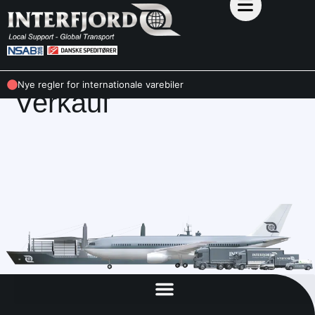
MITARBEITER
Nye regler for internationale varebiler
Verkauf