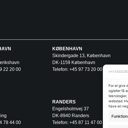
HAVN
KØBENHAVN
Skindergade 13, København
erikshavn
DK-1159 København
9 22 20 00
Telefon: +45 97 73 20 00
For at give 
og/eller få 
teknologier,
websted. Hvi
RANDERS
have en neg
Engelsholmvej 37
ing
DK-8940 Randers
Funktion
4 78 44 00
Telefon: +45 87 11 47 00