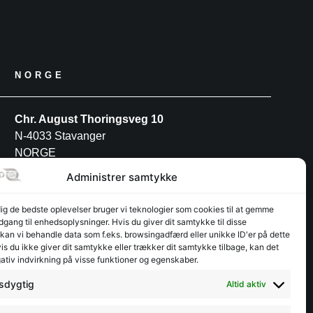
NORGE
Chr. August Thoringsveg 10
N-4033 Stavanger
NORGE
Telefon: +47 52 91 27 88
Administrer samtykke
dig de bedste oplevelser bruger vi teknologier som cookies til at gemme
POLEN
adgang til enhedsoplysninger. Hvis du giver dit samtykke til disse
 kan vi behandle data som f.eks. browsingadfærd eller unikke ID'er på dette
s du ikke giver dit samtykke eller trækker dit samtykke tilbage, kan det
INTERFJORD POLAND S.A
ativ indvirkning på visse funktioner og egenskaber.
Przemysłowa 12
PL-30-701 Kraków
sdygtig
Altid aktiv
Telefon: +48 12 3462944