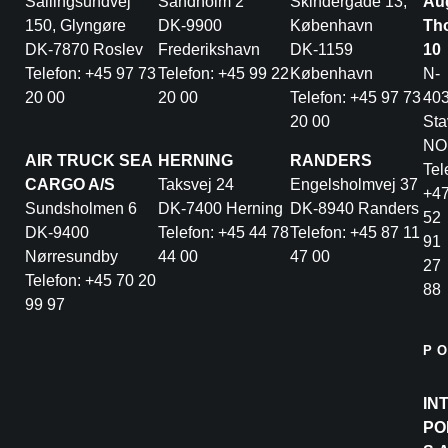
Sallingsundvej
Sandholm 2
Skindergade 13,
Au
150, Glyngøre
DK-9900
København
Th
DK-7870 Roslev
Frederikshavn
DK-1159
10
Telefon: +45 97 73
Telefon: +45 99 22
København
N-
20 00
20 00
Telefon: +45 97 73
40
20 00
Sta
NO
AIR TRUCK SEA
HERNING
RANDERS
Tel
CARGO A/S
Taksvej 24
Engelsholmvej 37
+4
Sundsholmen 6
DK-7400 Herning
DK-8940 Randers
52
DK-9400
Telefon: +45 44 78
Telefon: +45 87 11
91
Nørresundby
44 00
47 00
27
Telefon: +45 70 20
88
99 97
P
IN
PO