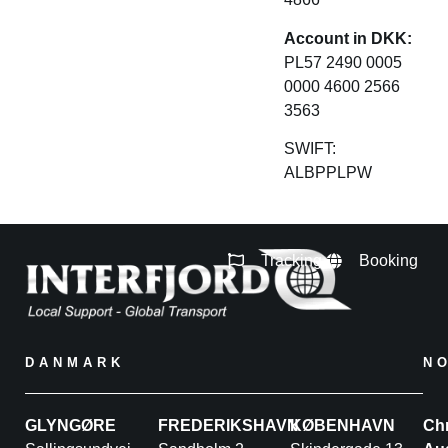
Account in DKK:
PL57 2490 0005
0000 4600 2566
3563
SWIFT:
ALBPPLPW
Tracking
Booking
DANMARK
N
GLYNGØRE
FREDERIKSHAVN
KØBENHAVN
Chr