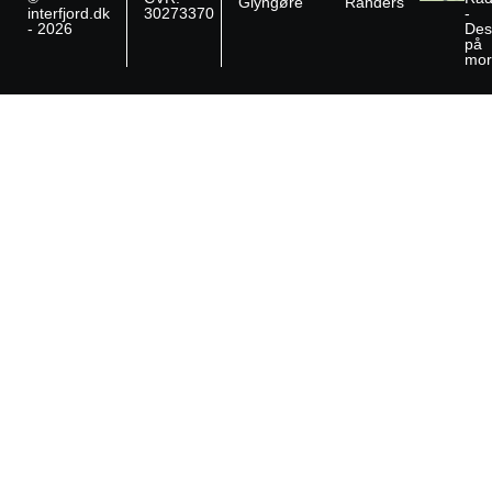
Glyngøre
Randers
interfjord.dk
30273370
-
- 2026
Des
på
mor