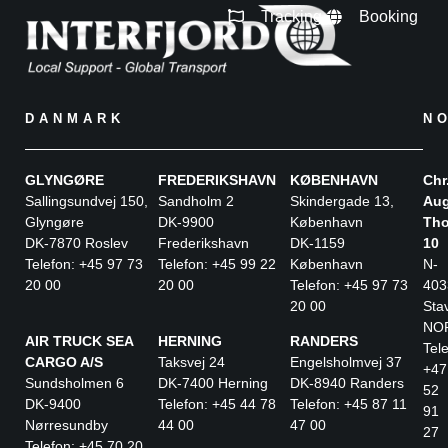
Tracking
Booking
DANMARK
N
GLYNGØRE
FREDERIKSHAVN
KØBENHAVN
Chr
Sallingsundvej 150,
Sandholm 2
Skindergade 13,
Aug
Glyngøre
DK-9900
København
Tho
DK-7870 Roslev
Frederikshavn
DK-1159
10
Telefon: +45 97 73
Telefon: +45 99 22
København
N-
20 00
20 00
Telefon: +45 97 73
403
20 00
Sta
NO
AIR TRUCK SEA
HERNING
RANDERS
Tele
CARGO A/S
Taksvej 24
Engelsholmvej 37
+47
Sundsholmen 6
DK-7400 Herning
DK-8940 Randers
52
DK-9400
Telefon: +45 44 78
Telefon: +45 87 11
91
Nørresundby
44 00
47 00
27
Telefon: +45 70 20