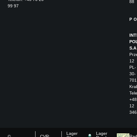
88
99 97
P
IN
PO
S.A
Prz
12
PL-
30-
701
Kra
Tele
+48
12
346
Lager
Lager
©
CVR:
Rad