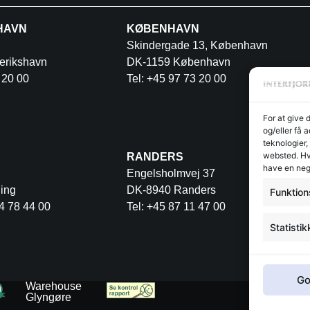
HAVN
KØBENHAVN
Skindergade 13, København
erikshavn
DK-1159 København
 20 00
Tel: +45 97 73 20 00
For at give 
og/eller få 
teknologier,
websted. Hvi
RANDERS
have en neg
Engelsholmvej 37
ing
DK-8940 Randers
Funktion
4 78 44 00
Tel: +45 87 11 47 00
Statistik
Go
Warehouse
Glyngøre