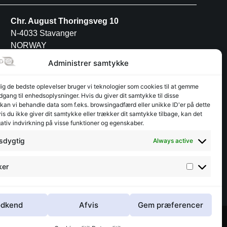
Chr. August Thoringsveg 10
N-4033 Stavanger
NORWAY
Tel: +47 52 91 27 88
Administrer samtykke
dig de bedste oplevelser bruger vi teknologier som cookies til at gemme
POLAND
adgang til enhedsoplysninger. Hvis du giver dit samtykke til disse
 kan vi behandle data som f.eks. browsingadfærd eller unikke ID'er på dette
s du ikke giver dit samtykke eller trækker dit samtykke tilbage, kan det
INTERFJORD POLAND S.A
ativ indvirkning på visse funktioner og egenskaber.
Przemysłowa 12
PL-30-701 Kraków
sdygtig
Always active
Tel: +48 12 3462944
ker
dkend
Afvis
Gem præferencer
Radesign.dk - Design på mors