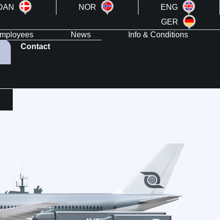
DAN
NOR
ENG
GER
mployees
News
Info & Conditions
Contact