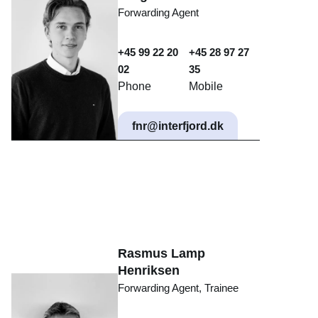
Forwarding Agent
+45 99 22 20
+45 28 97 27
02
35
Phone
Mobile
fnr@interfjord.dk
Rasmus Lamp
Henriksen
Forwarding Agent, Trainee