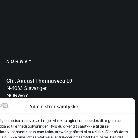
NORWAY
Chr. August Thoringsveg 10
N-4033 Stavanger
NORWAY
Tel: +47 52 91 27 88
Administrer samtykke
dig de bedste oplevelser bruger vi teknologier som cookies til at gemme
POLAND
adgang til enhedsoplysninger. Hvis du giver dit samtykke til disse
 kan vi behandle data som f.eks. browsingadfærd eller unikke ID'er på dette
s du ikke giver dit samtykke eller trækker dit samtykke tilbage, kan det