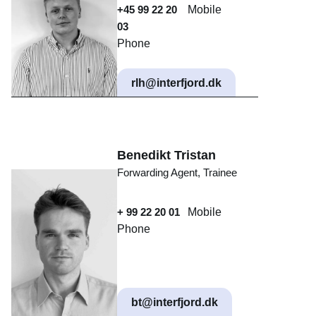
+45 99 22 20
Mobile
03
Phone
rlh@interfjord.dk
Benedikt Tristan
Forwarding Agent, Trainee
+ 99 22 20 01
Mobile
Phone
bt@interfjord.dk