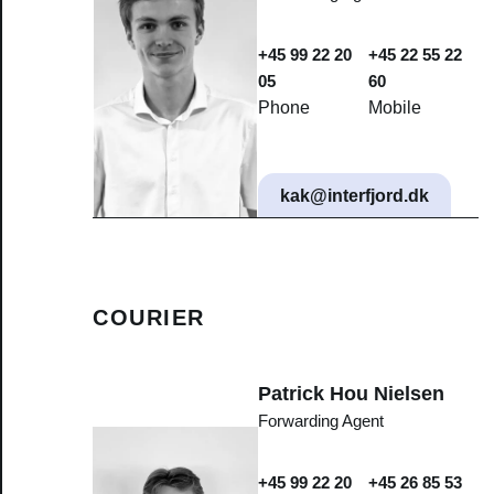
+45 99 22 20
+45 22 55 22
05
60
Phone
Mobile
kak@interfjord.dk
COURIER
Patrick Hou Nielsen
Forwarding Agent
+45 99 22 20
+45 26 85 53