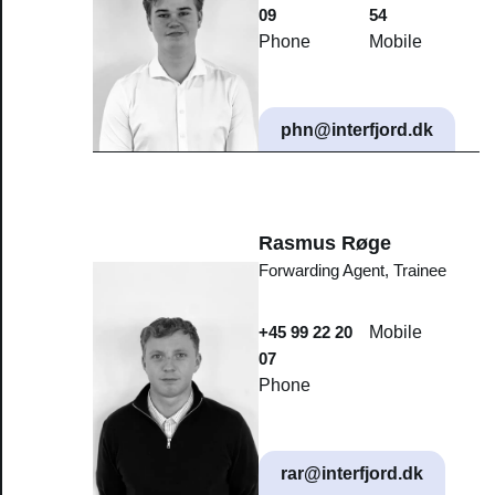
09
54
Phone
Mobile
phn@interfjord.dk
Rasmus Røge
Forwarding Agent, Trainee
+45 99 22 20
Mobile
07
Phone
rar@interfjord.dk