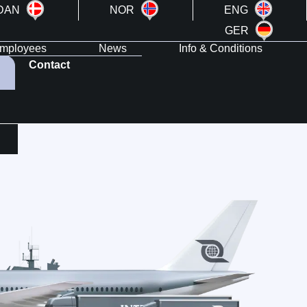
DAN
NOR
ENG
GER
mployees
News
Info & Conditions
Contact