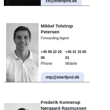
cn@interfjord.dk
Mikkel Tolstrup
Petersen
Forwarding Agent
+45 99 22 20
+45 41 15 65
06
01
Phone
Mobile
mtp@interfjord.dk
Frederik Konnerup
Nørgaard Rasmussen