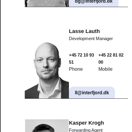
dg@interfjord.dk
Lasse Lauth
Development Manager
+45 72 10 93
+45 22 81 02
51
00
Phone
Mobile
ll@interfjord.dk
Kasper Krogh
Forwarding Agent