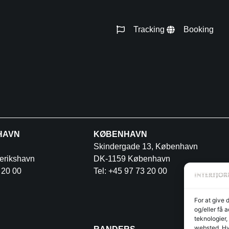
Tracking
Booking
HAVN
KØBENHAVN
Skindergade 13, København
erikshavn
DK-1159 København
 20 00
Tel: +45 97 73 20 00
For at give 
og/eller få 
teknologier,
websted. Hvi