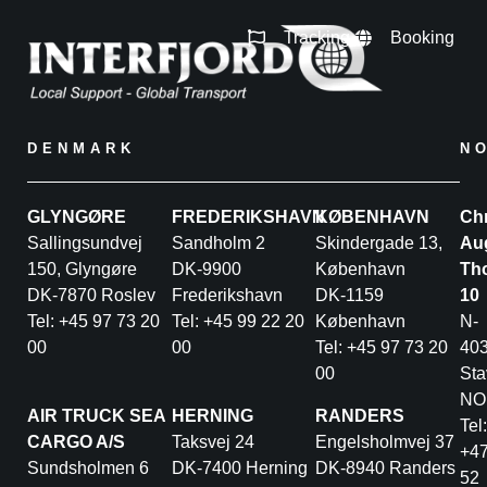
Tracking
Booking
DENMARK
N
GLYNGØRE
FREDERIKSHAVN
KØBENHAVN
Chr
Sallingsundvej
Sandholm 2
Skindergade 13,
Au
150, Glyngøre
DK-9900
København
Th
DK-7870 Roslev
Frederikshavn
DK-1159
10
Tel: +45 97 73 20
Tel: +45 99 22 20
København
N-
00
00
Tel: +45 97 73 20
40
00
Sta
NO
AIR TRUCK SEA
HERNING
RANDERS
Tel:
CARGO A/S
Taksvej 24
Engelsholmvej 37
+4
Sundsholmen 6
DK-7400 Herning
DK-8940 Randers
52