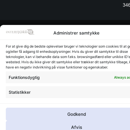
34
Warehouse
Warehouse
©
CVR:
Radesign.dk - Design på
Administrer samtykke
Glyngøre
Glyngøre
interfjord.dk
30273370
mors
-
2026
For at give dig de bedste oplevelser bruger vi teknologier som cookies til at
og/eller få adgang til enhedsoplysninger. Hvis du giver dit samtykke til disse
teknologier, kan vi behandle data som f.eks. browsingadfærd eller unikke ID'e
websted. Hvis du ikke giver dit samtykke eller trækker dit samtykke tilbage,
have en negativ indvirkning på visse funktioner og egenskaber.
Funktionsdygtig
Always ac
Statistikker
Godkend
Afvis