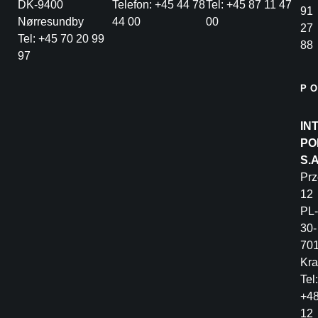
DK-9400
Telefon: +45 44 78
Tel: +45 87 11 47
91
Nørresundby
44 00
00
27
Tel: +45 70 20 99
88
97
P
IN
PO
S.
Pr
12
PL-
30-
70
Kr
Tel:
+4
12