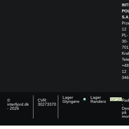
IN
PO
S.A
Prz
12
PL-
30-
701
Kra
Tele
+48
12
346
Lager
Lager
©
CVR:
Rad
Glyngøre
Randers
interfjord.dk
30273370
-
- 2026
Des
på
mor