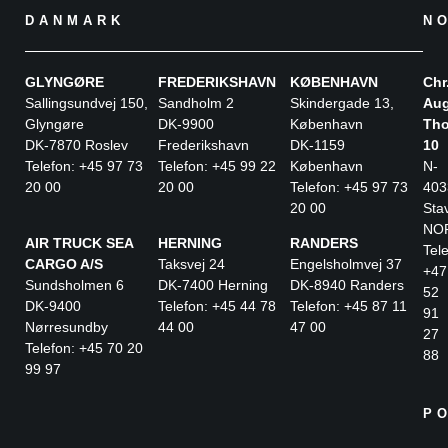
DANMARK
N
GLYNGØRE
FREDERIKSHAVN
KØBENHAVN
Chr
Sallingsundvej 150,
Sandholm 2
Skindergade 13,
Aug
Glyngøre
DK-9900
København
Tho
DK-7870 Roslev
Frederikshavn
DK-1159
10
Telefon: +45 97 73
Telefon: +45 99 22
København
N-
20 00
20 00
Telefon: +45 97 73
403
20 00
Sta
NO
AIR TRUCK SEA
HERNING
RANDERS
Tele
CARGO A/S
Taksvej 24
Engelsholmvej 37
+47
Sundsholmen 6
DK-7400 Herning
DK-8940 Randers
52
DK-9400
Telefon: +45 44 78
Telefon: +45 87 11
91
Nørresundby
44 00
47 00
27
Telefon: +45 70 20
88
99 97
P