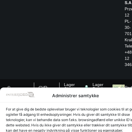
S.A
Prz
12
PL-
30-
701
Kra
Tele
+48
12
346
Lager
Lager
©
CVR:
Rad
Glyngøre
Randers
interfjord.dk
30273370
-
Administrer samtykke
- 2026
Des
på
mor
For at give dig de bedste oplevelser bruger vi teknologier som cookies til at
og/eller få adgang til enhedsoplysninger. Hvis du giver dit samtykke til disse
teknologier, kan vi behandle data som f.eks. browsingadfærd eller unikke ID'
dette websted. Hvis du ikke giver dit samtykke eller trækker dit samtykke til
kan det have en negativ indvirkning på visse funktioner og egenskaber.