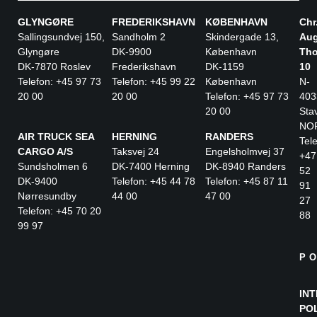
GLYNGØRE
FREDERIKSHAVN
KØBENHAVN
Chr
Sallingsundvej 150,
Sandholm 2
Skindergade 13,
Aug
Glyngøre
DK-9900
København
Tho
DK-7870 Roslev
Frederikshavn
DK-1159
10
Telefon: +45 97 73
Telefon: +45 99 22
København
N-
20 00
20 00
Telefon: +45 97 73
403
20 00
Sta
NO
AIR TRUCK SEA
HERNING
RANDERS
Tele
CARGO A/S
Taksvej 24
Engelsholmvej 37
+47
Sundsholmen 6
DK-7400 Herning
DK-8940 Randers
52
DK-9400
Telefon: +45 44 78
Telefon: +45 87 11
91
Nørresundby
44 00
47 00
27
Telefon: +45 70 20
88
99 97
P
IN
PO