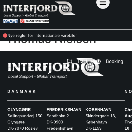
Thomas Nielsen
Nye regler for internationale varebiler
Tracking
Booking
DANMARK
N
GLYNGØRE
FREDERIKSHAVN
KØBENHAVN
Chr
Sallingsundvej 150,
Sandholm 2
Skindergade 13,
Aug
Glyngøre
DK-9900
København
Tho
DK-7870 Roslev
Frederikshavn
DK-1159
10