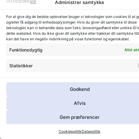
Administrer samtykke
701
Kra
Tele
For at give dig de bedste oplevelser bruger vi teknologier som cookies til at
+48
og/eller få adgang til enhedsoplysninger. Hvis du giver dit samtykke til disse
teknologier, kan vi behandle data som f.eks. browsingadfærd eller unikke ID'
12
dette websted. Hvis du ikke giver dit samtykke eller trækker dit samtykke til
346
kan det have en negativ indvirkning på visse funktioner og egenskaber.
Funktionsdygtig
Altid akt
Lager
Lager
©
CVR:
Rad
Glyngøre
Randers
interfjord.dk
30273370
-
Statistikker
- 2026
Des
på
mor
Godkend
Afvis
Gem præferencer
Cookiepolitik
Datapolitik