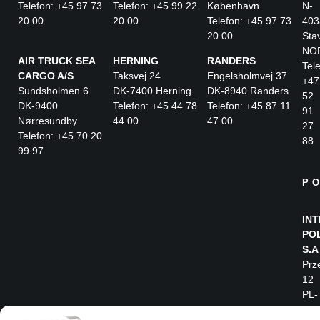
Telefon: +45 97 73
Telefon: +45 99 22
København
N-
20 00
20 00
Telefon: +45 97 73
403
20 00
Sta
NO
AIR TRUCK SEA
HERNING
RANDERS
Tele
CARGO A/S
Taksvej 24
Engelsholmvej 37
+47
Sundsholmen 6
DK-7400 Herning
DK-8940 Randers
52
DK-9400
Telefon: +45 44 78
Telefon: +45 87 11
91
Nørresundby
44 00
47 00
27
Telefon: +45 70 20
88
99 97
P
IN
PO
S.A
Prz
12
PL-
30-