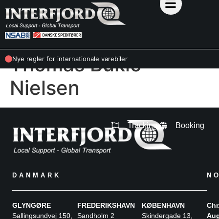
Thomas Bukic
Nye regler for internationale varebiler
Nielsen
Tracking
Booking
DANMARK
N
GLYNGØRE
FREDERIKSHAVN
KØBENHAVN
Chr
Sallingsundvej 150,
Sandholm 2
Skindergade 13,
Aug