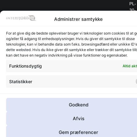
PL-
30-
701
Administrer samtykke
Kra
Tele
For at give dig de bedste oplevelser bruger vi teknologier som cookies til at
+48
og/eller få adgang til enhedsoplysninger. Hvis du giver dit samtykke til disse
12
teknologier, kan vi behandle data som f.eks. browsingadfærd eller unikke ID'
346
dette websted. Hvis du ikke giver dit samtykke eller trækker dit samtykke til
kan det have en negativ indvirkning på visse funktioner og egenskaber.
Funktionsdygtig
Altid akt
Lager
Lager
©
CVR:
Rad
Glyngøre
Randers
interfjord.dk
30273370
-
- 2026
Des
Statistikker
på
mor
Godkend
Afvis
Gem præferencer