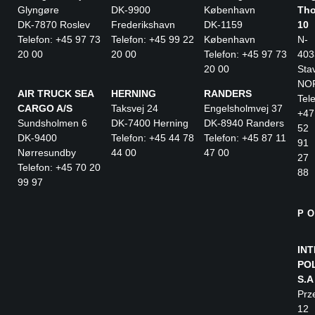
Glyngøre
DK-9900
København
Tho
DK-7870 Roslev
Frederikshavn
DK-1159
10
Telefon: +45 97 73
Telefon: +45 99 22
København
N-
20 00
20 00
Telefon: +45 97 73
403
20 00
Sta
NO
AIR TRUCK SEA
HERNING
RANDERS
Tele
CARGO A/S
Taksvej 24
Engelsholmvej 37
+47
Sundsholmen 6
DK-7400 Herning
DK-8940 Randers
52
DK-9400
Telefon: +45 44 78
Telefon: +45 87 11
91
Nørresundby
44 00
47 00
27
Telefon: +45 70 20
88
99 97
P
IN
PO
S.A
Prz
12