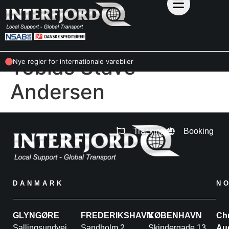
Tobias Stave
Nye regler for internationale varebiler
Andersen
Tracking
Booking
DANMARK
N
GLYNGØRE
FREDERIKSHAVN
KØBENHAVN
Chr
Sallingsundvej
Sandholm 2
Skindergade 13,
Au