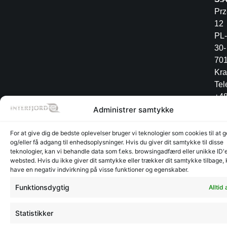
Pr
12
PL-
30-
70
Kr
Tel
+4
12
Administrer samtykke
34
For at give dig de bedste oplevelser bruger vi teknologier som cookies til at
og/eller få adgang til enhedsoplysninger. Hvis du giver dit samtykke til disse
teknologier, kan vi behandle data som f.eks. browsingadfærd eller unikke ID'e
websted. Hvis du ikke giver dit samtykke eller trækker dit samtykke tilbage,
Lager
Lager
©
CVR:
Radesign.dk - Design på
have en negativ indvirkning på visse funktioner og egenskaber.
Glyngøre
Glyngøre
interfjord.dk
30273370
mors
-
Funktionsdygtig
Alltid 
2026
Statistikker