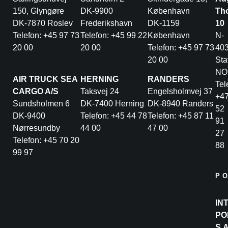
150, Glyngøre
DK-9900
København
Th
DK-7870 Roslev
Frederikshavn
DK-1159
10
Telefon: +45 97 73
Telefon: +45 99 22
København
N-
20 00
20 00
Telefon: +45 97 73
40
20 00
Sta
NO
AIR TRUCK SEA
HERNING
RANDERS
Tel
CARGO A/S
Taksvej 24
Engelsholmvej 37
+4
Sundsholmen 6
DK-7400 Herning
DK-8940 Randers
52
DK-9400
Telefon: +45 44 78
Telefon: +45 87 11
91
Nørresundby
44 00
47 00
27
Telefon: +45 70 20
88
99 97
P
IN
PO
S.