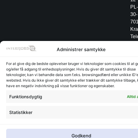
PL-
30-
70
Kr
Tel
+4
Administrer samtykke
12
34
For at give dig de bedste oplevelser bruger vi teknologier som cookies til at
og/eller få adgang til enhedsoplysninger. Hvis du giver dit samtykke til disse
teknologier, kan vi behandle data som f.eks. browsingadfærd eller unikke ID'e
websted. Hvis du ikke giver dit samtykke eller trækker dit samtykke tilbage,
Lager
Lager
have en negativ indvirkning på visse funktioner og egenskaber.
©
CVR:
Radesign.dk - Design på
Glyngøre
Glyngøre
interfjord.dk
30273370
mors
Funktionsdygtig
Alltid 
-
2026
Statistikker
Godkend