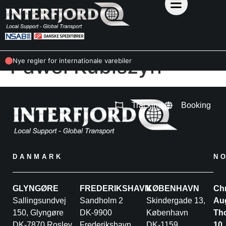
Pawel Kubiszyn
Nye regler for internationale varebiler
Tracking
Booking
DANMARK
N
GLYNGØRE
FREDERIKSHAVN
KØBENHAVN
Chr
Sallingsundvej
Sandholm 2
Skindergade 13,
Au
150, Glyngøre
DK-9900
København
Th
DK-7870 Roslev
Frederikshavn
DK-1159
10