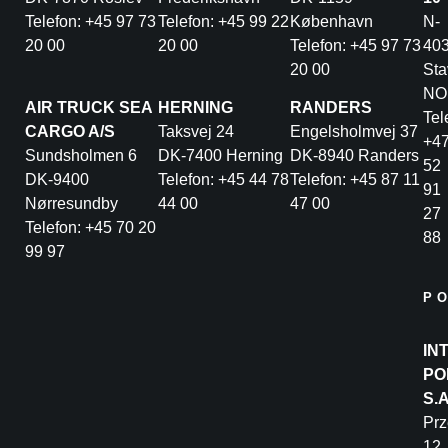
Telefon: +45 97 73
Telefon: +45 99 22
København
N-
20 00
20 00
Telefon: +45 97 73
40
20 00
Sta
NO
AIR TRUCK SEA
HERNING
RANDERS
Tel
CARGO A/S
Taksvej 24
Engelsholmvej 37
+4
Sundsholmen 6
DK-7400 Herning
DK-8940 Randers
52
DK-9400
Telefon: +45 44 78
Telefon: +45 87 11
91
Nørresundby
44 00
47 00
27
Telefon: +45 70 20
88
99 97
P
IN
PO
S.
Pr
12