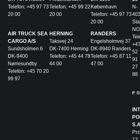
Telefon: +45 97 73
Telefon: +45 99 22
København
N-
20 00
20 00
Telefon: +45 97 73
40
20 00
Sta
NO
AIR TRUCK SEA
HERNING
RANDERS
Tel
CARGO A/S
Taksvej 24
Engelsholmvej 37
+4
Sundsholmen 6
DK-7400 Herning
DK-8940 Randers
52
DK-9400
Telefon: +45 44 78
Telefon: +45 87 11
91
Nørresundby
44 00
47 00
27
Telefon: +45 70 20
88
99 97
P
IN
PO
S.
Pr
12