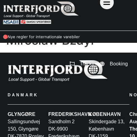
Mirosław Bzdyl
Nye regler for internationale varebiler
Tracking
Booking
DANMARK
N
GLYNGØRE
FREDERIKSHAVN
KØBENHAVN
Chr
Sallingsundvej
Sandholm 2
Skindergade 13,
Au
150, Glyngøre
DK-9900
København
Th
DK-7870 Roslev
Frederikshavn
DK-1159
10