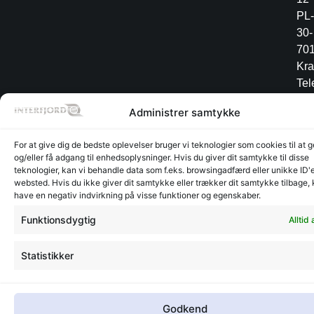
PL-
30-
70
Kr
Tel
+4
Administrer samtykke
12
34
For at give dig de bedste oplevelser bruger vi teknologier som cookies til at
og/eller få adgang til enhedsoplysninger. Hvis du giver dit samtykke til disse
teknologier, kan vi behandle data som f.eks. browsingadfærd eller unikke ID'e
websted. Hvis du ikke giver dit samtykke eller trækker dit samtykke tilbage,
Lager
Lager
have en negativ indvirkning på visse funktioner og egenskaber.
©
CVR:
Radesign.dk - Design på
Glyngøre
Glyngøre
interfjord.dk
30273370
mors
Funktionsdygtig
Alltid 
-
2026
Statistikker
Godkend