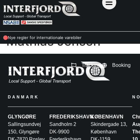
Mathias Jensen
Nye regler for internationale varebiler
Tracking
Booking
DANMARK
N
GLYNGØRE
FREDERIKSHAVN
KØBENHAVN
Chr
Sallingsundvej
Sandholm 2
Skindergade 13,
Au
150, Glyngøre
DK-9900
København
Th
DK-7870 Roslev
Frederikshavn
DK-1159
10