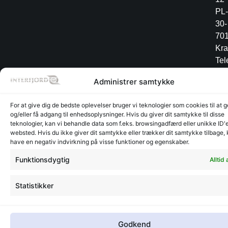
PL-
30-
70
Kr
Tel
+4
Administrer samtykke
12
34
For at give dig de bedste oplevelser bruger vi teknologier som cookies til at
og/eller få adgang til enhedsoplysninger. Hvis du giver dit samtykke til disse
teknologier, kan vi behandle data som f.eks. browsingadfærd eller unikke ID'e
websted. Hvis du ikke giver dit samtykke eller trækker dit samtykke tilbage,
Lager
Lager
have en negativ indvirkning på visse funktioner og egenskaber.
©
CVR:
Radesign.dk - Design på
Glyngøre
Glyngøre
interfjord.dk
30273370
mors
Funktionsdygtig
Alltid 
-
2026
Statistikker
Godkend