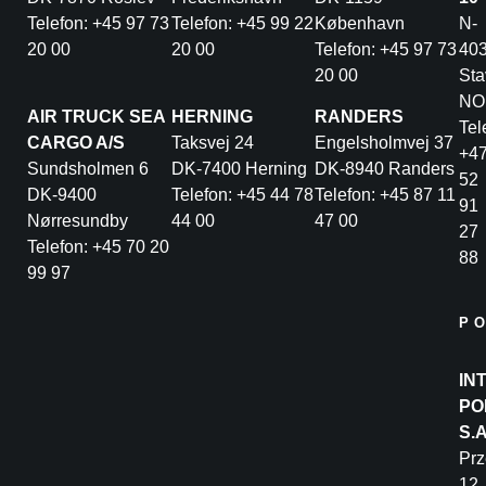
Telefon: +45 97 73
Telefon: +45 99 22
København
N-
20 00
20 00
Telefon: +45 97 73
40
20 00
Sta
NO
AIR TRUCK SEA
HERNING
RANDERS
Tel
CARGO A/S
Taksvej 24
Engelsholmvej 37
+4
Sundsholmen 6
DK-7400 Herning
DK-8940 Randers
52
DK-9400
Telefon: +45 44 78
Telefon: +45 87 11
91
Nørresundby
44 00
47 00
27
Telefon: +45 70 20
88
99 97
P
IN
PO
S.
Pr
12