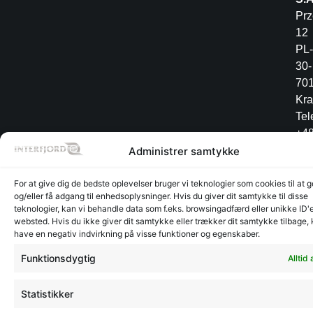
Pr
12
PL-
30-
70
Kr
Tel
+4
12
Administrer samtykke
34
For at give dig de bedste oplevelser bruger vi teknologier som cookies til at
og/eller få adgang til enhedsoplysninger. Hvis du giver dit samtykke til disse
teknologier, kan vi behandle data som f.eks. browsingadfærd eller unikke ID'e
websted. Hvis du ikke giver dit samtykke eller trækker dit samtykke tilbage,
Lager
Lager
©
CVR:
Radesign.dk - Design på
have en negativ indvirkning på visse funktioner og egenskaber.
Glyngøre
Glyngøre
interfjord.dk
30273370
mors
-
Funktionsdygtig
Alltid 
2026
Statistikker