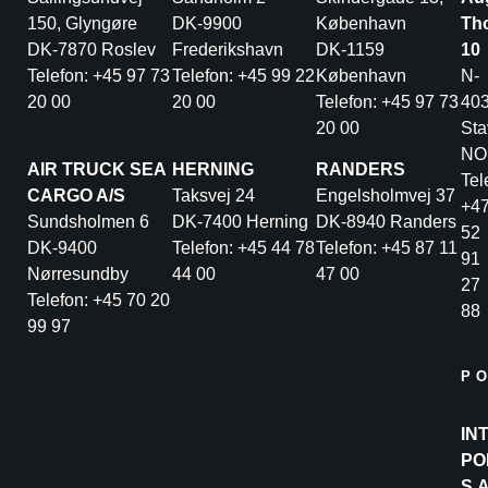
150, Glyngøre
DK-9900
København
Th
DK-7870 Roslev
Frederikshavn
DK-1159
10
Telefon: +45 97 73
Telefon: +45 99 22
København
N-
20 00
20 00
Telefon: +45 97 73
40
20 00
Sta
NO
AIR TRUCK SEA
HERNING
RANDERS
Tel
CARGO A/S
Taksvej 24
Engelsholmvej 37
+4
Sundsholmen 6
DK-7400 Herning
DK-8940 Randers
52
DK-9400
Telefon: +45 44 78
Telefon: +45 87 11
91
Nørresundby
44 00
47 00
27
Telefon: +45 70 20
88
99 97
P
IN
PO
S.