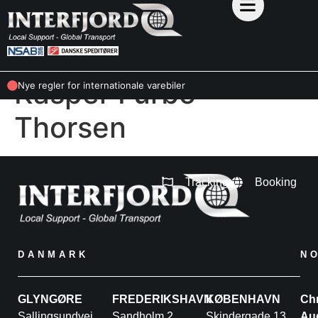
Kasper Furbo
Nye regler for internationale varebiler
Thorsen
Tracking
Booking
DANMARK
N
GLYNGØRE
FREDERIKSHAVN
KØBENHAVN
Chr
Sallingsundvej
Sandholm 2
Skindergade 13,
Au