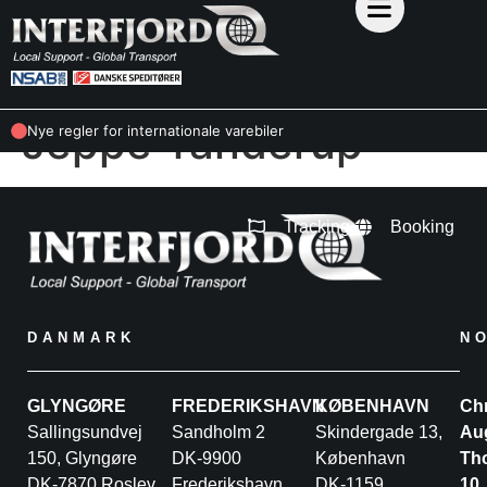
Jeppe Tanderup
Nye regler for internationale varebiler
Tracking
Booking
DANMARK
N
GLYNGØRE
FREDERIKSHAVN
KØBENHAVN
Chr
Sallingsundvej
Sandholm 2
Skindergade 13,
Au
150, Glyngøre
DK-9900
København
Th
DK-7870 Roslev
Frederikshavn
DK-1159
10