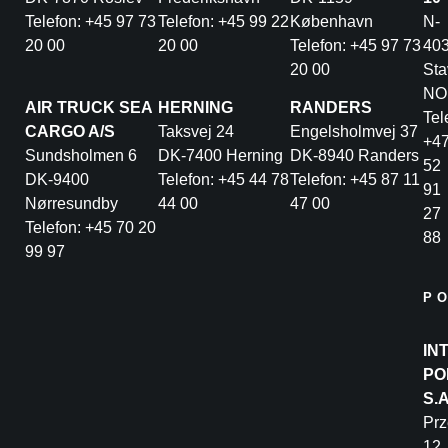
Telefon: +45 97 73
Telefon: +45 99 22
København
N-
20 00
20 00
Telefon: +45 97 73
40
20 00
Sta
NO
AIR TRUCK SEA
HERNING
RANDERS
Tel
CARGO A/S
Taksvej 24
Engelsholmvej 37
+4
Sundsholmen 6
DK-7400 Herning
DK-8940 Randers
52
DK-9400
Telefon: +45 44 78
Telefon: +45 87 11
91
Nørresundby
44 00
47 00
27
Telefon: +45 70 20
88
99 97
P
IN
PO
S.
Pr
12