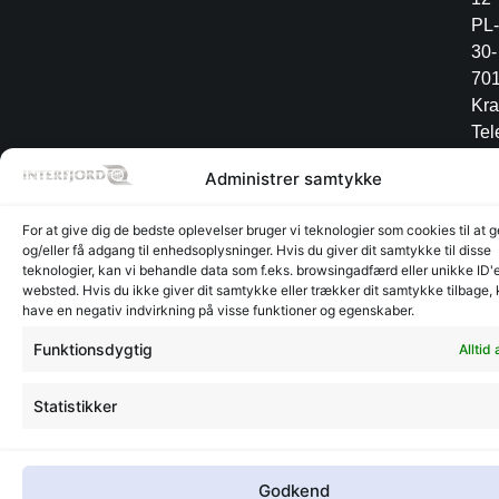
PL-
30-
70
Kr
Tel
+4
Administrer samtykke
12
34
For at give dig de bedste oplevelser bruger vi teknologier som cookies til at
og/eller få adgang til enhedsoplysninger. Hvis du giver dit samtykke til disse
teknologier, kan vi behandle data som f.eks. browsingadfærd eller unikke ID'e
websted. Hvis du ikke giver dit samtykke eller trækker dit samtykke tilbage,
Lager
Lager
have en negativ indvirkning på visse funktioner og egenskaber.
©
CVR:
Radesign.dk - Design på
Glyngøre
Glyngøre
interfjord.dk
30273370
mors
Funktionsdygtig
Alltid 
-
2026
Statistikker
Godkend