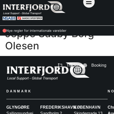
Jeppe Saaby Borg
Nye regler for internationale varebiler
Olesen
Tracking
Booking
DANMARK
N
GLYNGØRE
FREDERIKSHAVN
KØBENHAVN
Chr
Sallingsundvej
Sandholm 2
Skindergade 13,
Au