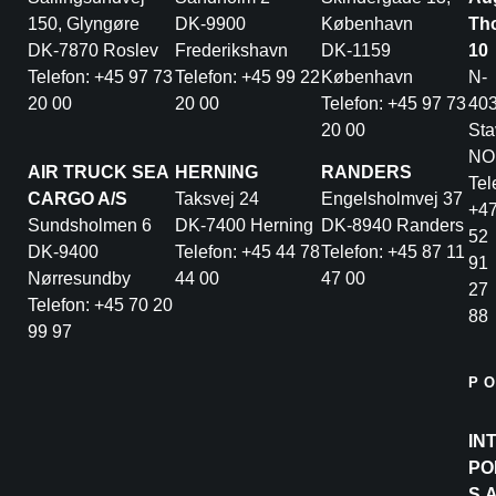
150, Glyngøre
DK-9900
København
Th
DK-7870 Roslev
Frederikshavn
DK-1159
10
Telefon: +45 97 73
Telefon: +45 99 22
København
N-
20 00
20 00
Telefon: +45 97 73
40
20 00
Sta
NO
AIR TRUCK SEA
HERNING
RANDERS
Tel
CARGO A/S
Taksvej 24
Engelsholmvej 37
+4
Sundsholmen 6
DK-7400 Herning
DK-8940 Randers
52
DK-9400
Telefon: +45 44 78
Telefon: +45 87 11
91
Nørresundby
44 00
47 00
27
Telefon: +45 70 20
88
99 97
P
IN
PO
S.