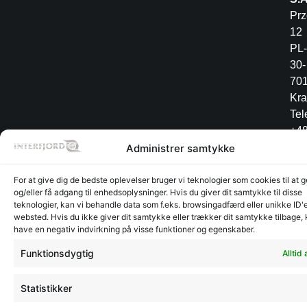
Pr
12
PL-
30-
70
Kr
Tel
+4
12
Administrer samtykke
34
For at give dig de bedste oplevelser bruger vi teknologier som cookies til at
og/eller få adgang til enhedsoplysninger. Hvis du giver dit samtykke til disse
teknologier, kan vi behandle data som f.eks. browsingadfærd eller unikke ID'e
websted. Hvis du ikke giver dit samtykke eller trækker dit samtykke tilbage,
Lager
Lager
©
CVR:
Radesign.dk - Design på
have en negativ indvirkning på visse funktioner og egenskaber.
Glyngøre
Glyngøre
interfjord.dk
30273370
mors
-
Funktionsdygtig
Alltid 
2026
Statistikker