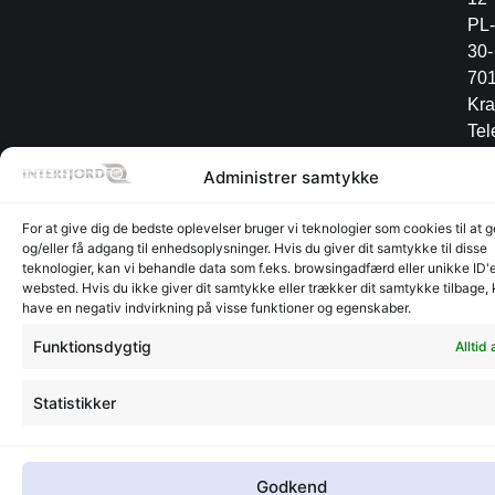
PL-
30-
70
Kr
Tel
+4
Administrer samtykke
12
34
For at give dig de bedste oplevelser bruger vi teknologier som cookies til at
og/eller få adgang til enhedsoplysninger. Hvis du giver dit samtykke til disse
teknologier, kan vi behandle data som f.eks. browsingadfærd eller unikke ID'e
websted. Hvis du ikke giver dit samtykke eller trækker dit samtykke tilbage,
Lager
Lager
have en negativ indvirkning på visse funktioner og egenskaber.
©
CVR:
Radesign.dk - Design på
Glyngøre
Glyngøre
interfjord.dk
30273370
mors
Funktionsdygtig
Alltid 
-
2026
Statistikker
Godkend