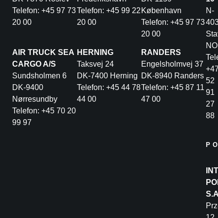
Telefon: +45 97 73
Telefon: +45 99 22
København
N-
20 00
20 00
Telefon: +45 97 73
40
20 00
Sta
NO
AIR TRUCK SEA
HERNING
RANDERS
Tel
CARGO A/S
Taksvej 24
Engelsholmvej 37
+4
Sundsholmen 6
DK-7400 Herning
DK-8940 Randers
52
DK-9400
Telefon: +45 44 78
Telefon: +45 87 11
91
Nørresundby
44 00
47 00
27
Telefon: +45 70 20
88
99 97
P
IN
PO
S.
Pr
12