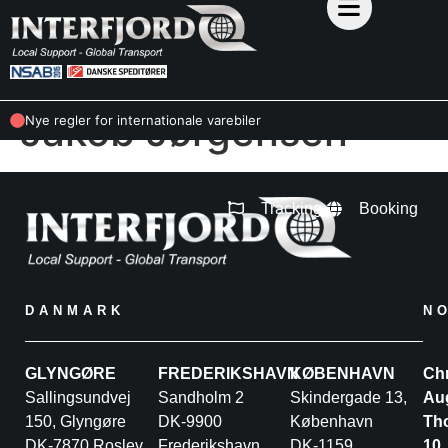
Jakob Jørgensen
Nye regler for internationale varebiler
Tracking
Booking
DANMARK
N
GLYNGØRE
FREDERIKSHAVN
KØBENHAVN
Chr
Sallingsundvej
Sandholm 2
Skindergade 13,
Au
150, Glyngøre
DK-9900
København
Th
DK-7870 Roslev
Frederikshavn
DK-1159
10