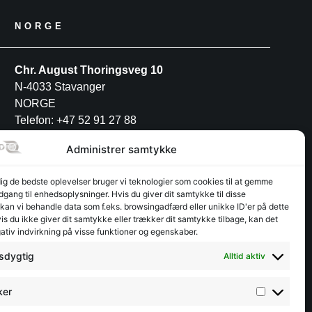
NORGE
Chr. August Thoringsveg 10
N-4033 Stavanger
NORGE
Telefon: +47 52 91 27 88
Administrer samtykke
POLEN
dig de bedste oplevelser bruger vi teknologier som cookies til at gemme
adgang til enhedsoplysninger. Hvis du giver dit samtykke til disse
INTERFJORD POLAND S.A
 kan vi behandle data som f.eks. browsingadfærd eller unikke ID'er på dette
Przemysłowa 12
s du ikke giver dit samtykke eller trækker dit samtykke tilbage, kan det
ativ indvirkning på visse funktioner og egenskaber.
PL-30-701 Kraków
Telefon: +48 12 3462944
sdygtig
Alltid aktiv
ker