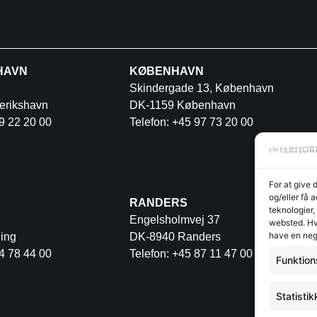
HAVN
KØBENHAVN
Skindergade 13, København
erikshavn
DK-1159 København
9 22 20 00
Telefon: +45 97 73 20 00
For at give 
og/eller få 
RANDERS
teknologier,
Engelsholmvej 37
websted. Hvi
have en neg
ing
DK-8940 Randers
4 78 44 00
Telefon: +45 87 11 47 00
Funktion
Statistik