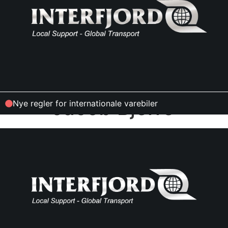
Jacob Bjerre
Nye regler for internationale varebiler