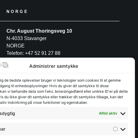
NORGE
Chr. August Thoringsveg 10
N-4033 Stavanger
NORGE
Telefon: +47 52 91 27 88
Administrer samtykke
POLEN
dig de bedste oplevelser bruger vi teknologier som cookies til at gemme
adgang til enhedsoplysninger. Hvis du giver dit samtykke til disse
INTERFJORD POLAND S.A
 kan vi behandle data som f.eks. browsingadfærd eller unikke ID'er på dette
Przemysłowa 12
s du ikke giver dit samtykke eller trækker dit samtykke tilbage, kan det
ativ indvirkning på visse funktioner og egenskaber.
PL-30-701 Kraków
Telefon: +48 12 3462944
sdygtig
Alltid aktiv
ker