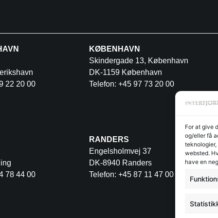
HAVN
KØBENHAVN
Skindergade 13, København
erikshavn
DK-1159 København
9 22 20 00
Telefon: +45 97 73 20 00
For at give 
og/eller få 
RANDERS
teknologier,
Engelsholmvej 37
websted. Hvi
have en neg
ing
DK-8940 Randers
4 78 44 00
Telefon: +45 87 11 47 00
Funktion
Statistik