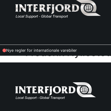
Frederik Hylleste
Nye regler for internationale varebiler