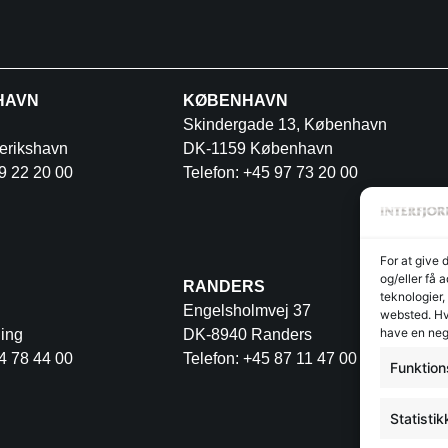
HAVN
KØBENHAVN
Skindergade 13, København
erikshavn
DK-1159 København
9 22 20 00
Telefon: +45 97 73 20 00
For at give 
og/eller få 
RANDERS
teknologier,
Engelsholmvej 37
websted. Hvi
have en neg
ing
DK-8940 Randers
4 78 44 00
Telefon: +45 87 11 47 00
Funktion
Statistik