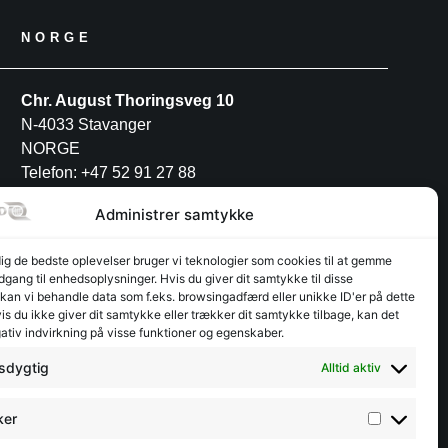
NORGE
Chr. August Thoringsveg 10
N-4033 Stavanger
NORGE
Telefon: +47 52 91 27 88
Administrer samtykke
POLEN
dig de bedste oplevelser bruger vi teknologier som cookies til at gemme
adgang til enhedsoplysninger. Hvis du giver dit samtykke til disse
INTERFJORD POLAND S.A
 kan vi behandle data som f.eks. browsingadfærd eller unikke ID'er på dette
Przemysłowa 12
s du ikke giver dit samtykke eller trækker dit samtykke tilbage, kan det
ativ indvirkning på visse funktioner og egenskaber.
PL-30-701 Kraków
Telefon: +48 12 3462944
sdygtig
Alltid aktiv
ker