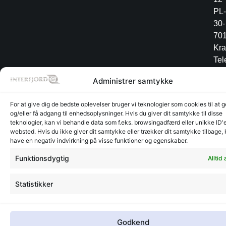
PL-
30-
70
Kr
Tel
+4
Administrer samtykke
12
34
For at give dig de bedste oplevelser bruger vi teknologier som cookies til at
og/eller få adgang til enhedsoplysninger. Hvis du giver dit samtykke til disse
teknologier, kan vi behandle data som f.eks. browsingadfærd eller unikke ID'e
websted. Hvis du ikke giver dit samtykke eller trækker dit samtykke tilbage,
Lager
Lager
have en negativ indvirkning på visse funktioner og egenskaber.
©
CVR:
Radesign.dk - Design på
Glyngøre
Glyngøre
interfjord.dk
30273370
mors
Funktionsdygtig
Alltid 
-
2026
Statistikker
Godkend