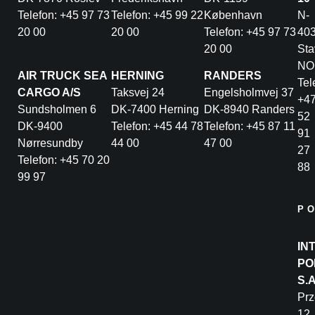
Telefon: +45 97 73
Telefon: +45 99 22
København
N-
20 00
20 00
Telefon: +45 97 73
40
20 00
Sta
NO
AIR TRUCK SEA
HERNING
RANDERS
Tel
CARGO A/S
Taksvej 24
Engelsholmvej 37
+4
Sundsholmen 6
DK-7400 Herning
DK-8940 Randers
52
DK-9400
Telefon: +45 44 78
Telefon: +45 87 11
91
Nørresundby
44 00
47 00
27
Telefon: +45 70 20
88
99 97
P
IN
PO
S.
Pr
12