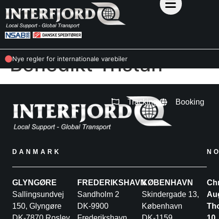
Benedikt Tristan
Nye regler for internationale varebiler
Tracking
Booking
DANMARK
N
GLYNGØRE
FREDERIKSHAVN
KØBENHAVN
Chr
Sallingsundvej
Sandholm 2
Skindergade 13,
Au
150, Glyngøre
DK-9900
København
Th
DK-7870 Roslev
Frederikshavn
DK-1159
10