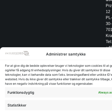
Pr
12
PL-
30-
70
Kr
Tel:
+4
12
Administrer samtykke
34
For at give dig de bedste oplevelser bruger vi teknologier som cookies til at
og/eller få adgang til enhedsoplysninger. Hvis du giver dit samtykke til disse
teknologier, kan vi behandle data som f.eks. browsingadfærd eller unikke ID'e
websted. Hvis du ikke giver dit samtykke eller trækker dit samtykke tilbage,
Warehouse
Warehouse
©
CVR:
Radesign.dk - Design på
have en negativ indvirkning på visse funktioner og egenskaber.
Glyngøre
Glyngøre
interfjord.dk
30273370
mors
-
Funktionsdygtig
Always ac
2026
Statistikker