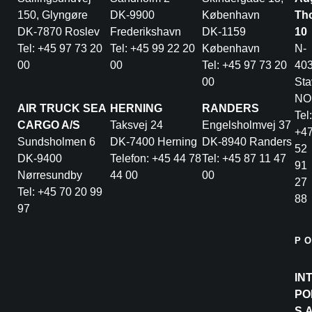
150, Glyngøre
DK-9900
København
Th
DK-7870 Roslev
Frederikshavn
DK-1159
10
Tel: +45 97 73 20
Tel: +45 99 22 20
København
N-
00
00
Tel: +45 97 73 20
40
00
Sta
NO
AIR TRUCK SEA
HERNING
RANDERS
Tel:
CARGO A/S
Taksvej 24
Engelsholmvej 37
+4
Sundsholmen 6
DK-7400 Herning
DK-8940 Randers
52
DK-9400
Telefon: +45 44 78
Tel: +45 87 11 47
91
Nørresundby
44 00
00
27
Tel: +45 70 20 99
88
97
P
IN
PO
S.