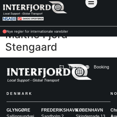
Malthe Fjord
Nye regler for internationale varebiler
Stengaard
Tracking
Booking
DENMARK
N
GLYNGØRE
FREDERIKSHAVN
KØBENHAVN
Chr
Sallingsundvej
Sandholm 2
Skindergade 13,
Au