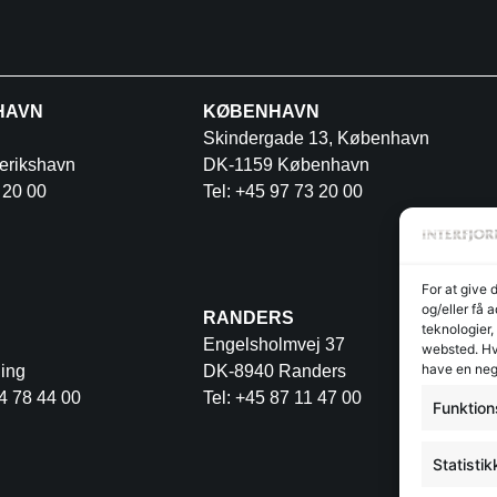
HAVN
KØBENHAVN
Skindergade 13, København
erikshavn
DK-1159 København
 20 00
Tel: +45 97 73 20 00
For at give 
og/eller få 
RANDERS
teknologier,
Engelsholmvej 37
websted. Hvi
have en neg
ing
DK-8940 Randers
4 78 44 00
Tel: +45 87 11 47 00
Funktion
Statistik