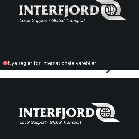
Lasse Jensby
Nye regler for internationale varebiler