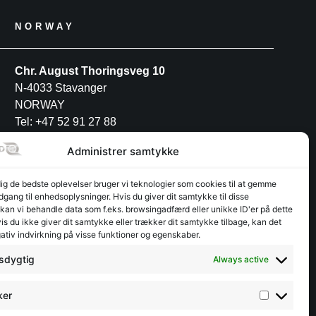
NORWAY
Chr. August Thoringsveg 10
N-4033 Stavanger
NORWAY
Tel: +47 52 91 27 88
Administrer samtykke
POLAND
dig de bedste oplevelser bruger vi teknologier som cookies til at gemme
adgang til enhedsoplysninger. Hvis du giver dit samtykke til disse
INTERFJORD POLAND S.A
 kan vi behandle data som f.eks. browsingadfærd eller unikke ID'er på dette
Przemysłowa 12
s du ikke giver dit samtykke eller trækker dit samtykke tilbage, kan det
ativ indvirkning på visse funktioner og egenskaber.
PL-30-701 Kraków
Tel: +48 12 3462944
sdygtig
Always active
ker