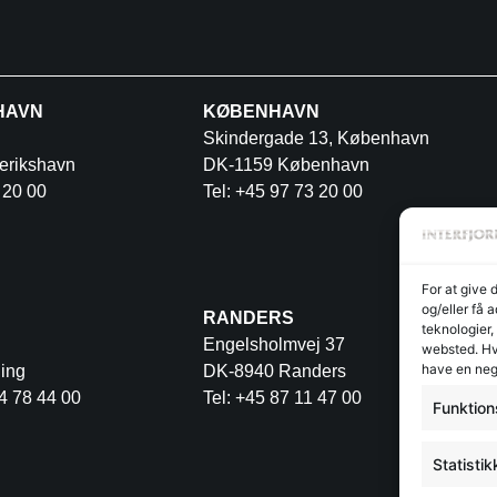
HAVN
KØBENHAVN
Skindergade 13, København
erikshavn
DK-1159 København
 20 00
Tel: +45 97 73 20 00
For at give 
og/eller få 
RANDERS
teknologier,
Engelsholmvej 37
websted. Hvi
have en neg
ing
DK-8940 Randers
4 78 44 00
Tel: +45 87 11 47 00
Funktion
Statistik