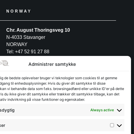
NORWAY
Chr. August Thoringsveg 10
N-4033 Stavanger
NORWAY
Tel: +47 52 91 27 88
Administrer samtykke
POLAND
dig de bedste oplevelser bruger vi teknologier som cookies til at gemme
adgang til enhedsoplysninger. Hvis du giver dit samtykke til disse
INTERFJORD POLAND S.A
 kan vi behandle data som f.eks. browsingadfærd eller unikke ID'er på dette
Przemysłowa 12
s du ikke giver dit samtykke eller trækker dit samtykke tilbage, kan det
ativ indvirkning på visse funktioner og egenskaber.
PL-30-701 Kraków
Tel: +48 12 3462944
sdygtig
Always active
ker