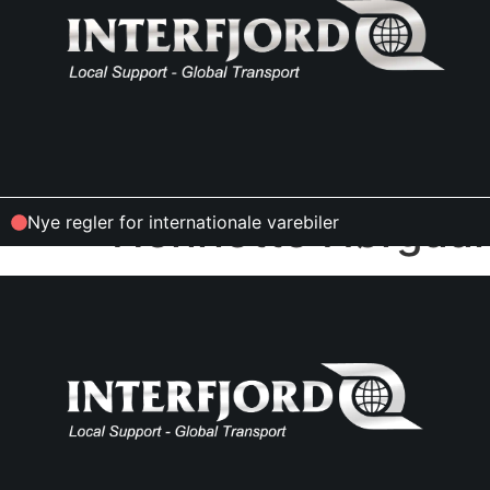
Henriette Nørgaa
Nye regler for internationale varebiler