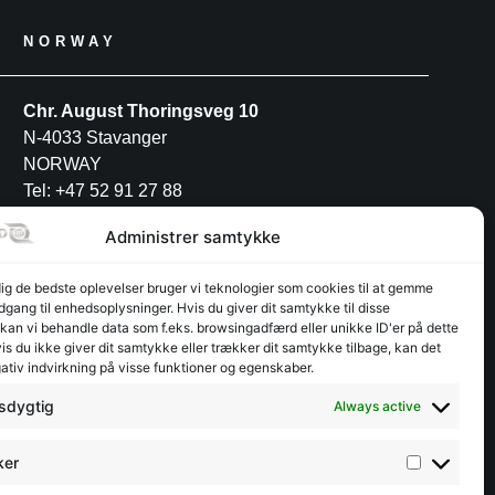
NORWAY
Chr. August Thoringsveg 10
N-4033 Stavanger
NORWAY
Tel: +47 52 91 27 88
Administrer samtykke
POLAND
dig de bedste oplevelser bruger vi teknologier som cookies til at gemme
adgang til enhedsoplysninger. Hvis du giver dit samtykke til disse
INTERFJORD POLAND S.A
 kan vi behandle data som f.eks. browsingadfærd eller unikke ID'er på dette
Przemysłowa 12
s du ikke giver dit samtykke eller trækker dit samtykke tilbage, kan det
ativ indvirkning på visse funktioner og egenskaber.
PL-30-701 Kraków
Tel: +48 12 3462944
sdygtig
Always active
ker