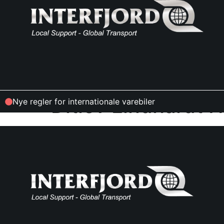
Ditlev Lindhardt 
Nye regler for internationale varebiler